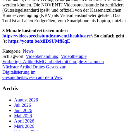
werden können. Die NOVENTI Videosprechstunde ist zertifiziert
(Gütesiegelstandard ips®) und offiziell von der Kassenärztlichen
Bundesvereinigung (KBV) als Videodienstanbieter gelistet. Das
Tool ist auf allen Endgeräten, vom Smartphone bis Laptop, nutzbar.
3 Monate kostenfrei testen unter:
https://videosprechstunde.noventi.healthcare/
. So einfach geht
´s:
https://youtu.be/xlID9UMfKqE
Kategorie:
News
Schlagwort:
Videobehandlung
,
Videotherapie
Vorheriger Artikel
BMG arbeitet mit Google zusammen
Nächster Artikel
Drittes Gesetz zur
Digitalisierung im
Gesundheitswesen auf dem Weg
Archiv
August 2026
Juli 2026
Juni 2026
Mai 2026
April 2026
März 2026