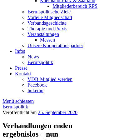
Rheinland-Pfalz & Saarland
Mitgliederbereich RPS
Berufspolitische Ziele
Vorteile Mitgliedschaft
Verbandsgeschichte
Therapie und Praxis
Veranstaltungen
Messen
Unsere Kooperationspartner
Infos
News
Berufspolitik
Presse
Kontakt
VDB-Mitglied werden
Facebook
linkedin
Menü schiessen
Berufspolitik
Veröffentlicht am
25. September 2020
Verhandlungen enden
ergebnislos – nun