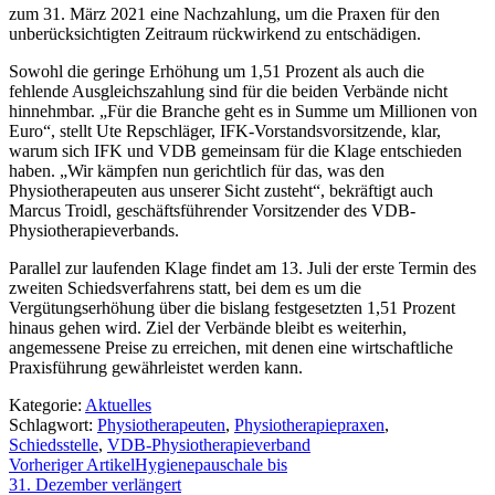
zum 31. März 2021 eine Nachzahlung, um die Praxen für den
unberücksichtigten Zeitraum rückwirkend zu entschädigen.
Sowohl die geringe Erhöhung um 1,51 Prozent als auch die
fehlende Ausgleichszahlung sind für die beiden Verbände nicht
hinnehmbar. „Für die Branche geht es in Summe um Millionen von
Euro“, stellt Ute Repschläger, IFK-Vorstandsvorsitzende, klar,
warum sich IFK und VDB gemeinsam für die Klage entschieden
haben. „Wir kämpfen nun gerichtlich für das, was den
Physiotherapeuten aus unserer Sicht zusteht“, bekräftigt auch
Marcus Troidl, geschäftsführender Vorsitzender des VDB-
Physiotherapieverbands.
Parallel zur laufenden Klage findet am 13. Juli der erste Termin des
zweiten Schiedsverfahrens statt, bei dem es um die
Vergütungserhöhung über die bislang festgesetzten 1,51 Prozent
hinaus gehen wird. Ziel der Verbände bleibt es weiterhin,
angemessene Preise zu erreichen, mit denen eine wirtschaftliche
Praxisführung gewährleistet werden kann.
Kategorie:
Aktuelles
Schlagwort:
Physiotherapeuten
,
Physiotherapiepraxen
,
Schiedsstelle
,
VDB-Physiotherapieverband
Vorheriger Artikel
Hygienepauschale bis
31. Dezember verlängert