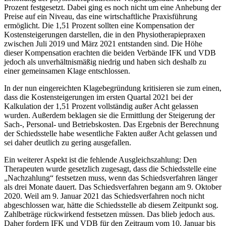
Prozent festgesetzt. Dabei ging es noch nicht um eine Anhebung der
Preise auf ein Niveau, das eine wirtschaftliche Praxisführung
ermöglicht. Die 1,51 Prozent sollten eine Kompensation der
Kostensteigerungen darstellen, die in den Physiotherapiepraxen
zwischen Juli 2019 und März 2021 entstanden sind. Die Höhe
dieser Kompensation erachten die beiden Verbände IFK und VDB
jedoch als unverhältnismäßig niedrig und haben sich deshalb zu
einer gemeinsamen Klage entschlossen.
In der nun eingereichten Klagebegründung kritisieren sie zum einen,
dass die Kostensteigerungen im ersten Quartal 2021 bei der
Kalkulation der 1,51 Prozent vollständig außer Acht gelassen
wurden. Außerdem beklagen sie die Ermittlung der Steigerung der
Sach-, Personal- und Betriebskosten. Das Ergebnis der Berechnung
der Schiedsstelle habe wesentliche Fakten außer Acht gelassen und
sei daher deutlich zu gering ausgefallen.
Ein weiterer Aspekt ist die fehlende Ausgleichszahlung: Den
Therapeuten wurde gesetzlich zugesagt, dass die Schiedsstelle eine
„Nachzahlung“ festsetzen muss, wenn das Schiedsverfahren länger
als drei Monate dauert. Das Schiedsverfahren begann am 9. Oktober
2020. Weil am 9. Januar 2021 das Schiedsverfahren noch nicht
abgeschlossen war, hätte die Schiedsstelle ab diesem Zeitpunkt sog.
Zahlbeträge rückwirkend festsetzen müssen. Das blieb jedoch aus.
Daher fordern IFK und VDB für den Zeitraum vom 10. Januar bis