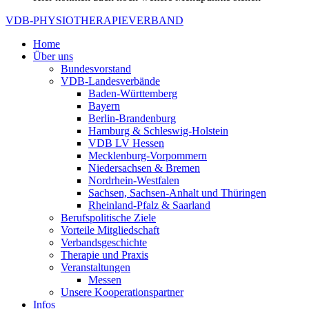
VDB-PHYSIOTHERAPIEVERBAND
Home
Über uns
Bundesvorstand
VDB-Landesverbände
Baden-Württemberg
Bayern
Berlin-Brandenburg
Hamburg & Schleswig-Holstein
VDB LV Hessen
Mecklenburg-Vorpommern
Niedersachsen & Bremen
Nordrhein-Westfalen
Sachsen, Sachsen-Anhalt und Thüringen
Rheinland-Pfalz & Saarland
Berufspolitische Ziele
Vorteile Mitgliedschaft
Verbandsgeschichte
Therapie und Praxis
Veranstaltungen
Messen
Unsere Kooperationspartner
Infos