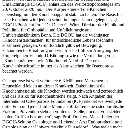
Unfallchirurgie (DGOU) anlässlich des Weltosteoporosetages am
20. Oktober 2020 hin. „Der Körper erneuert die Knochen
lebenslang, um den Knochenapparat stabil zu halten. Die Basis für
feste Knochen wird jedoch schon in jungen Jahren gelegt“, sagt
DGOU-Präsident Prof. Dr. Dieter C. Wirtz, Direktor der Klinik und
Poliklinik für Orthopädie und Unfallchirurgie am
Universitätsklinikum Bonn. Die DGOU hat die wichtigsten
„Knochenstarkmacher“ für unterschiedliche Lebensabschnitte
zusammengetragen. Grundsätzlich gilt: viel Bewegung,
kalziumreiche Ernährung und viel frische Luft zur Anregung der
körpereigenen Vitamin-D-Bildung sowie die Vermeidung von
„Knochenräubern“ wie Nikotin und Alkohol. Der erste
Knochenbruch sollte immer als Alarmzeichen für Osteoporose
beachtet werden.
Osteoporose ist weit verbreitet: 6,3 Millionen Menschen in
Deutschland leiden an dieser Krankheit. Dabei nimmt die
Knochenmasse ab, die Knochen werden schwach und zerbrechlich
und das Risiko für Knochenbrüche steigt. Nach Angaben der
International Osteoporosis Foundation (IOF) erleidet weltweit jede
dritte Frau und jeder fünfte Mann ab 50 Jahren eine osteoporotische
Fraktur. „Prävention steht an vorderster Stelle, um das Volksleiden
in den Griff zu bekommen“, sagt Prof. Dr. Uwe Maus, Leiter der
DGOU-Sektion Osteologie und Leitender Arzt Endoprothetik und
Osteologie an der Universitätsklinik Düsseldorf. „Was vielen nicht