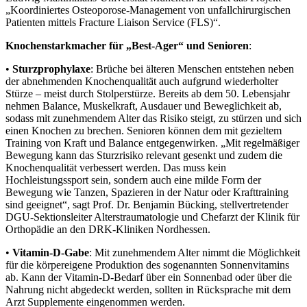
„Koordiniertes Osteoporose-Management von unfallchirurgischen
Patienten mittels Fracture Liaison Service (FLS)“.
Knochenstarkmacher für „Best-Ager“ und Senioren
:
•
Sturzprophylaxe
: Brüche bei älteren Menschen entstehen neben
der abnehmenden Knochenqualität auch aufgrund wiederholter
Stürze – meist durch Stolperstürze. Bereits ab dem 50. Lebensjahr
nehmen Balance, Muskelkraft, Ausdauer und Beweglichkeit ab,
sodass mit zunehmendem Alter das Risiko steigt, zu stürzen und sich
einen Knochen zu brechen. Senioren können dem mit gezieltem
Training von Kraft und Balance entgegenwirken. „Mit regelmäßiger
Bewegung kann das Sturzrisiko relevant gesenkt und zudem die
Knochenqualität verbessert werden. Das muss kein
Hochleistungssport sein, sondern auch eine milde Form der
Bewegung wie Tanzen, Spazieren in der Natur oder Krafttraining
sind geeignet“, sagt Prof. Dr. Benjamin Bücking, stellvertretender
DGU-Sektionsleiter Alterstraumatologie und Chefarzt der Klinik für
Orthopädie an den DRK-Kliniken Nordhessen.
•
Vitamin-D-Gabe
: Mit zunehmendem Alter nimmt die Möglichkeit
für die körpereigene Produktion des sogenannten Sonnenvitamins
ab. Kann der Vitamin-D-Bedarf über ein Sonnenbad oder über die
Nahrung nicht abgedeckt werden, sollten in Rücksprache mit dem
Arzt Supplemente eingenommen werden.