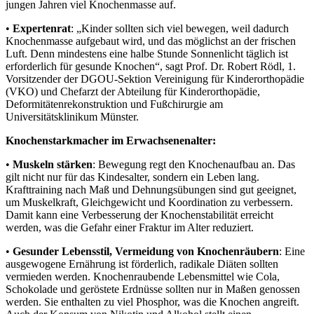
jungen Jahren viel Knochenmasse auf.
•
Expertenrat
: „Kinder sollten sich viel bewegen, weil dadurch
Knochenmasse aufgebaut wird, und das möglichst an der frischen
Luft. Denn mindestens eine halbe Stunde Sonnenlicht täglich ist
erforderlich für gesunde Knochen“, sagt Prof. Dr. Robert Rödl, 1.
Vorsitzender der DGOU-Sektion Vereinigung für Kinderorthopädie
(VKO) und Chefarzt der Abteilung für Kinderorthopädie,
Deformitätenrekonstruktion und Fußchirurgie am
Universitätsklinikum Münster.
Knochenstarkmacher im Erwachsenenalter:
•
Muskeln stärken
: Bewegung regt den Knochenaufbau an. Das
gilt nicht nur für das Kindesalter, sondern ein Leben lang.
Krafttraining nach Maß und Dehnungsübungen sind gut geeignet,
um Muskelkraft, Gleichgewicht und Koordination zu verbessern.
Damit kann eine Verbesserung der Knochenstabilität erreicht
werden, was die Gefahr einer Fraktur im Alter reduziert.
•
Gesunder Lebensstil, Vermeidung von Knochenräubern
: Eine
ausgewogene Ernährung ist förderlich, radikale Diäten sollten
vermieden werden. Knochenraubende Lebensmittel wie Cola,
Schokolade und geröstete Erdnüsse sollten nur in Maßen genossen
werden. Sie enthalten zu viel Phosphor, was die Knochen angreift.