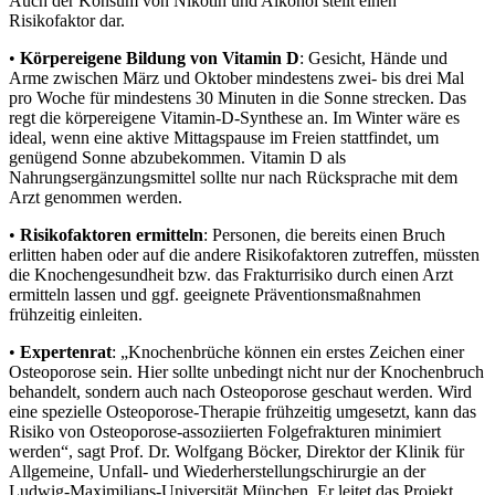
Auch der Konsum von Nikotin und Alkohol stellt einen
Risikofaktor dar.
•
Körpereigene Bildung von Vitamin D
: Gesicht, Hände und
Arme zwischen März und Oktober mindestens zwei- bis drei Mal
pro Woche für mindestens 30 Minuten in die Sonne strecken. Das
regt die körpereigene Vitamin-D-Synthese an. Im Winter wäre es
ideal, wenn eine aktive Mittagspause im Freien stattfindet, um
genügend Sonne abzubekommen. Vitamin D als
Nahrungsergänzungsmittel sollte nur nach Rücksprache mit dem
Arzt genommen werden.
•
Risikofaktoren ermitteln
: Personen, die bereits einen Bruch
erlitten haben oder auf die andere Risikofaktoren zutreffen, müssten
die Knochengesundheit bzw. das Frakturrisiko durch einen Arzt
ermitteln lassen und ggf. geeignete Präventionsmaßnahmen
frühzeitig einleiten.
•
Expertenrat
: „Knochenbrüche können ein erstes Zeichen einer
Osteoporose sein. Hier sollte unbedingt nicht nur der Knochenbruch
behandelt, sondern auch nach Osteoporose geschaut werden. Wird
eine spezielle Osteoporose-Therapie frühzeitig umgesetzt, kann das
Risiko von Osteoporose-assoziierten Folgefrakturen minimiert
werden“, sagt Prof. Dr. Wolfgang Böcker, Direktor der Klinik für
Allgemeine, Unfall- und Wiederherstellungschirurgie an der
Ludwig-Maximilians-Universität München. Er leitet das Projekt