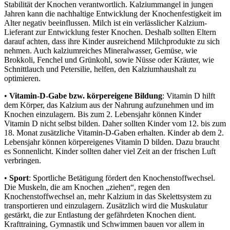
Stabilität der Knochen verantwortlich. Kalziummangel in jungen
Jahren kann die nachhaltige Entwicklung der Knochenfestigkeit im
Alter negativ beeinflussen. Milch ist ein verlässlicher Kalzium-
Lieferant zur Entwicklung fester Knochen. Deshalb sollten Eltern
darauf achten, dass ihre Kinder ausreichend Milchprodukte zu sich
nehmen. Auch kalziumreiches Mineralwasser, Gemüse, wie
Brokkoli, Fenchel und Grünkohl, sowie Nüsse oder Kräuter, wie
Schnittlauch und Petersilie, helfen, den Kalziumhaushalt zu
optimieren.
•
Vitamin-D-Gabe bzw. körpereigene Bildung
: Vitamin D hilft
dem Körper, das Kalzium aus der Nahrung aufzunehmen und im
Knochen einzulagern. Bis zum 2. Lebensjahr können Kinder
Vitamin D nicht selbst bilden. Daher sollten Kinder vom 12. bis zum
18. Monat zusätzliche Vitamin-D-Gaben erhalten. Kinder ab dem 2.
Lebensjahr können körpereigenes Vitamin D bilden. Dazu braucht
es Sonnenlicht. Kinder sollten daher viel Zeit an der frischen Luft
verbringen.
•
Sport
: Sportliche Betätigung fördert den Knochenstoffwechsel.
Die Muskeln, die am Knochen „ziehen“, regen den
Knochenstoffwechsel an, mehr Kalzium in das Skelettsystem zu
transportieren und einzulagern. Zusätzlich wird die Muskulatur
gestärkt, die zur Entlastung der gefährdeten Knochen dient.
Krafttraining, Gymnastik und Schwimmen bauen vor allem in