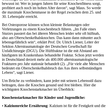
bewusst ist: Wer in jungen Jahren für seine Knochenfitness sorgt,
profitiert auch noch im hohen Alter davon“, sagt Maus. So werde
die maximale Knochenmasse in der Regel zwischen dem 25. und
30. Lebensjahr erreicht.
Bei Osteoporose können schon kleinste Belastungen oder
Verletzungen zu einem Knochenbruch führen. „Im Falle eines
Sturzes passiert das bei älteren Menschen leider sehr oft hüftnah,
also am Oberschenkelhalsknochen. Das kann dann mitunter auch
lebensgefährlich sein“, erklärt Prof. Dr. Ulrich Liener, Leiter der
Sektion Alterstraumatologie der Deutschen Gesellschaft für
Unfallchirurgie (DGU). Die Hüftfraktur ist die mit Abstand am
häufigsten im Krankenhaus behandelte Fraktur. Schon jetzt werden
in Deutschland derzeit mehr als 400.000 alterstraumatologische
Frakturen pro Jahr stationär behandelt (2). „Für viele alte Menschen
bedeutet ein Oberschenkelhalsbruch das Aus ihres selbstständigen
Lebens“, sagt Liener.
Um Brüche zu verhindern, kann jeder mit seinem Lebensstil dazu
beitragen, dass die Knochen gesund und fest bleiben. Hier die
wichtigsten Knochenstarkmacher im Überblick:
Knochenstarkmacher für Kinder und Jugendliche:
•
Kalziumreiche Ernährung
: Kalzium ist für die Festigkeit und die