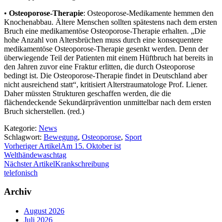
•
Osteoporose-Therapie
: Osteoporose-Medikamente hemmen den
Knochenabbau. Ältere Menschen sollten spätestens nach dem ersten
Bruch eine medikamentöse Osteoporose-Therapie erhalten. „Die
hohe Anzahl von Altersbrüchen muss durch eine konsequentere
medikamentöse Osteoporose-Therapie gesenkt werden. Denn der
überwiegende Teil der Patienten mit einem Hüftbruch hat bereits in
den Jahren zuvor eine Fraktur erlitten, die durch Osteoporose
bedingt ist. Die Osteoporose-Therapie findet in Deutschland aber
nicht ausreichend statt“, kritisiert Alterstraumatologe Prof. Liener.
Daher müssten Strukturen geschaffen werden, die die
flächendeckende Sekundärprävention unmittelbar nach dem ersten
Bruch sicherstellen. (red.)
Kategorie:
News
Schlagwort:
Bewegung
,
Osteoporose
,
Sport
Vorheriger Artikel
Am 15. Oktober ist
Welthändewaschtag
Nächster Artikel
Krankschreibung
telefonisch
Archiv
August 2026
Juli 2026