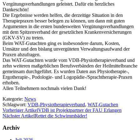
V
ergütungsverhandlungen geleistet. Dafür ein herzliches
Dankeschön!
Die Ergebnisse werden helfen, die derzeitige Situation in den
Therapiepraxen besser belegen zu können, um dann mit guten
Argumenten in die ersten bundesweiten Vergütungsverhandlungen
mit dem Spitzenverband der gesetzlichen Krankenversicherungen
(GKV-SV) zu treten.
Beim WAT-Gutachten ging es insbesondere darum, Kosten,
Umsätze und den bislang unvergüteten Verwaltungsaufwand der
Praxen abzufragen.
Das WAT-Gutachten wurde vom VDB-Physiotherapieverband und
zehn weiteren maßgeblichen Berufsverbänden der Heilmittelbranche
gemeinsam durchgeführt. Es wurden Daten aus Physiotherapie-,
Ergotherapie-, Podologie- und Logopädie-/Sprachtherapie-Praxen
erhoben.
Allen Teilnehmern nochmals vielen Dank!
Kategorie:
News
Schlagwort:
VDB-Physiotherapieverband
,
WAT-Gutachen
Vorheriger Artikel
VDB ist Projektpartner der FAU Erlangen
Nächster Artikel
Rettet die Schwimmbäder!
Archiv
Juli 2026