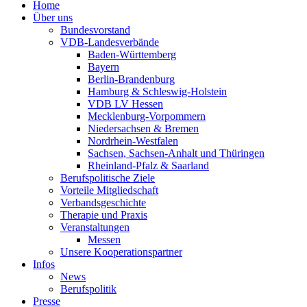
Home
Über uns
Bundesvorstand
VDB-Landesverbände
Baden-Württemberg
Bayern
Berlin-Brandenburg
Hamburg & Schleswig-Holstein
VDB LV Hessen
Mecklenburg-Vorpommern
Niedersachsen & Bremen
Nordrhein-Westfalen
Sachsen, Sachsen-Anhalt und Thüringen
Rheinland-Pfalz & Saarland
Berufspolitische Ziele
Vorteile Mitgliedschaft
Verbandsgeschichte
Therapie und Praxis
Veranstaltungen
Messen
Unsere Kooperationspartner
Infos
News
Berufspolitik
Presse