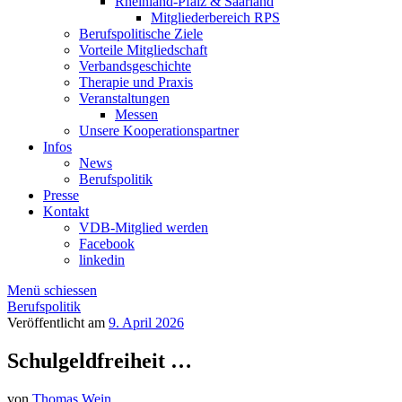
Rheinland-Pfalz & Saarland
Mitgliederbereich RPS
Berufspolitische Ziele
Vorteile Mitgliedschaft
Verbandsgeschichte
Therapie und Praxis
Veranstaltungen
Messen
Unsere Kooperationspartner
Infos
News
Berufspolitik
Presse
Kontakt
VDB-Mitglied werden
Facebook
linkedin
Menü schiessen
Berufspolitik
Veröffentlicht am
9. April 2026
Schulgeldfreiheit …
von
Thomas Wein