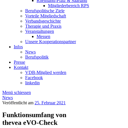
Rheinland-Pfalz & Saarland
Mitgliederbereich RPS
Berufspolitische Ziele
Vorteile Mitgliedschaft
Verbandsgeschichte
Therapie und Praxis
Veranstaltungen
Messen
Unsere Kooperationspartner
Infos
News
Berufspolitik
Presse
Kontakt
VDB-Mitglied werden
Facebook
linkedin
Menü schiessen
News
Veröffentlicht am
25. Februar 2021
Funktionsumfang von
thevea eVO-Check